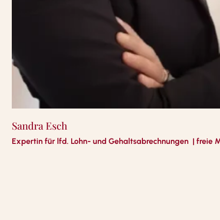
Sandra Esch
Expertin für lfd. Lohn- und Gehaltsabrechnungen | freie M